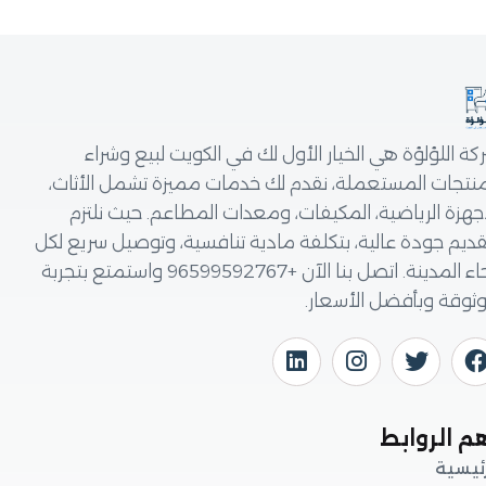
للؤلؤة هي الخيار الأول لك في الكويت لبيع وشراء
ات المستعملة، نقدم لك خدمات مميزة تشمل الأثاث،
ة الرياضية، المكيفات، ومعدات المطاعم. حيث نلتزم
 جودة عالية، بتكلفة مادية تنافسية، وتوصيل سريع لكل
أنحاء المدينة. اتصل بنا الآن +96599592767 واستمتع بتجربة
 وبأفضل الأسعار.
لروابط
ية