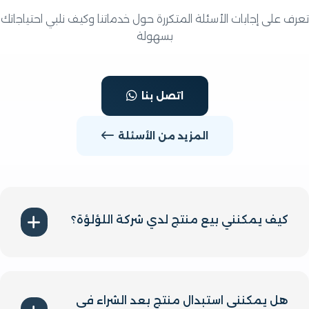
على إجابات الأسئلة المتكررة حول خدماتنا وكيف نلبي احتياجاتك
بسهولة
اتصل بنا
المزيد من الأسئلة
كيف يمكنني بيع منتج لدي شركة اللؤلؤة؟
يمكنك التواصل معنا عبر واتساب أو الاتصال بنا على
رقم 99592767، وسنقوم بترتيب فحص المنتج وتقديم
السعر المناسب.
هل يمكنني استبدال منتج بعد الشراء في