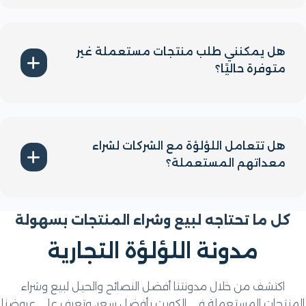
بالتأكيد، نقدم خدماتنا لجميع مناطق الكويت لضمان
تلبية احتياجاتك بكل سهولة وراحة.
هل يمكنني طلب منتجات مستعملة غير
متوفرة حاليًا؟
يمكنك التواصل معنا وترك طلبك وسنعمل على توفير
المنتج بأسرع وقت ممكن من خلال شبكتنا الواسعة من
الموردين.
هل تتعامل اللؤلؤة مع الشركات لشراء
معداتهم المستعملة؟
بالطبع، نقدم خدمات شراء المعدات المستعملة من
الشركات، بما في ذلك الأثاث المكتبي ومعدات المطاعم
ل ما تحتاجه لبيع وشراء المنتجات بسهولة
والأجهزة الرياضية.
مدونة اللؤلؤة التجارية
اكتشف من خلال مدونتنا أفضل النصائح والحيل لبيع وشراء
تجات المستعملة في الكويت بأفضل سعر، وتعرف على عروضنا