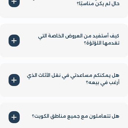
حال لم يكن مناسبًا؟
نعم، نوفر خيارات استبدال للمنتجات ضمن شروط معينة
لضمان رضاك التام.
كيف أستفيد من العروض الخاصة التي
تقدمها اللؤلؤة؟
يمكنك متابعة موقعنا الإلكتروني أو التواصل معنا
لمعرفة العروض والخصومات المتوفرة بشكل دوري.
هل يمكنكم مساعدتي في نقل الأثاث الذي
أرغب في بيعه؟
نعم، نوفر خدمات نقل الأثاث لضمان راحتك وسهولة
العملية سواء كنت تبيع أو تشتري.
هل تتعاملون مع جميع مناطق الكويت؟